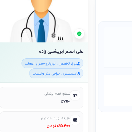
علی اصغر ابریشمی زاده
فوق تخصص : نورولژي-مغز و اعصاب
متخصص : جراحي مغز واعصاب
شماره نظام پزشکی
57910
هزینه نوبت حضوری
595,200 تومان