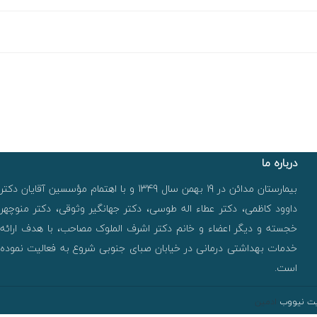
درباره ما
بیمارستان مدائن در 19 بهمن سال 1349 و با اهتمام مؤسسین آقایان دکتر
داوود کاظمی، دکتر عطاء اله طوسی، دکتر جهانگیر وثوقی، دکتر منوچهر
خجسته و دیگر اعضاء و خانم دکتر اشرف الملوک مصاحب، با هدف ارائه
خدمات بهداشتی درمانی در خیابان صبای جنوبی شروع به فعالیت نموده
است.
ایت نیووب
ادمین