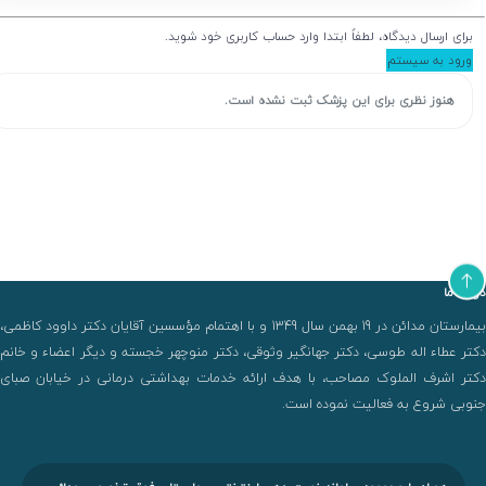
برای ارسال دیدگاه، لطفاً ابتدا وارد حساب کاربری خود شوید.
ورود به سیستم
هنوز نظری برای این پزشک ثبت نشده است.
درباره ما
بیمارستان مدائن در 19 بهمن سال 1349 و با اهتمام مؤسسین آقایان دکتر داوود کاظمی،
دکتر عطاء اله طوسی، دکتر جهانگیر وثوقی، دکتر منوچهر خجسته و دیگر اعضاء و خانم
دکتر اشرف الملوک مصاحب، با هدف ارائه خدمات بهداشتی درمانی در خیابان صبای
جنوبی شروع به فعالیت نموده است.