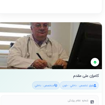
کامران علی مقدم
فوق تخصص : داخلي - خون
متخصص : داخلي
شماره نظام پزشکی